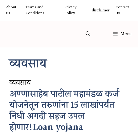
Skip
About
Terms and
Privacy
Contact
disclaimer
us
Conditions
Policy
Us
to
content
Menu
व्यवसाय
व्यवसाय
अण्णासाहेब पाटील महामंडळ कर्ज
योजनेतून तरुणांना 15 लाखांपर्यंत
निधी अगदी सहज उपलब्ध
होणार!Loan yojana