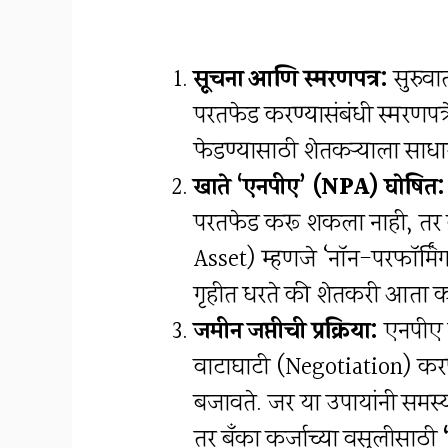
सूचना आणि स्मरणपत्र:
सुरुवा
परतफेड करण्यासंबंधी स्मरणपत्
फेडण्यासाठी शेतकऱ्याला साध
खाते ‘एनपीए’ (NPA) घोषित:
परतफेड करू शकला नाही, तर 
Asset) म्हणजे ‘नॉन-परफॉर्मिंग
गृहीत धरते की शेतकरी आता कर
जमीन जप्तीची प्रक्रिया:
एनपीए घ
वाटाघाटी (Negotiation) कर
बजावते. जर या उपायांनी समस
तर बँका कर्जाच्या वसुलीसाठी