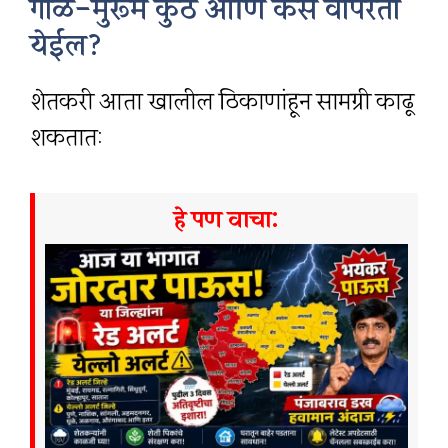
गाळ-मुरूम कुठे आणि कसे वापरता
येईल?
शेतकरी आता खालील ठिकाणांहून सामग्री काढू
शकतात:
हे पण वाचा: