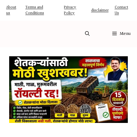
Skip
About
Terms and
Privacy
Contact
disclaimer
us
Conditions
Policy
Us
to
content
Menu