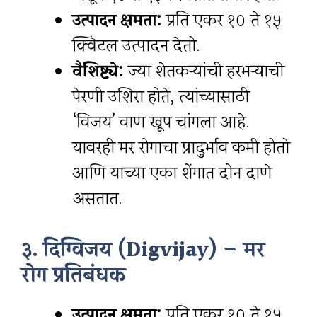
उत्पादन क्षमता:
प्रति एकर १० ते १५
क्विंटल उत्पादन देतो.
वैशिष्ट्ये:
ज्या शेतकऱ्यांची हरभऱ्याची
पेरणी उशिरा होते, त्यांच्यासाठी
‘विजय’ वाण खूप चांगला आहे.
यावरही मर रोगाचा प्रादुर्भाव कमी होतो
आणि याच्या एका शेंगात दोन दाणे
असतात.
३. दिग्विजय (Digvijay) – मर
रोग प्रतिबंधक
उत्पादन क्षमता:
प्रति एकर १० ते १५