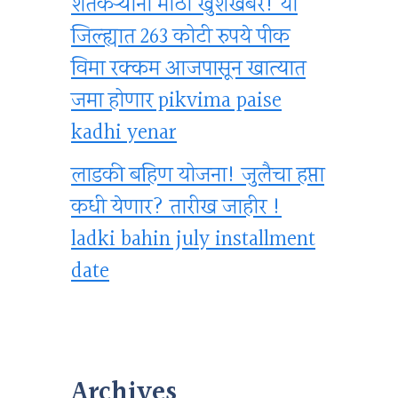
शेतकऱ्यांना मोठी खुशखबर! या
जिल्ह्यात 263 कोटी रुपये पीक
विमा रक्कम आजपासून खात्यात
जमा होणार pikvima paise
kadhi yenar
लाडकी बहिण योजना! जुलैचा हप्ता
कधी येणार? तारीख जाहीर !
ladki bahin july installment
date
Archives