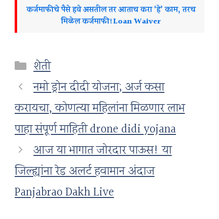
कर्जमाफीचे पैसे हवे असतील तर आताच करा ‘हे’ काम, तरच
मिळेल कर्जमाफी!Loan Waiver
Categories
शेती
नमो ड्रोन दीदी योजना; अर्ज कसा
करायचा, कोणत्या महिलांना मिळणार लाभ
पाहा संपूर्ण माहिती drone didi yojana
आज या भागात जोरदार पाऊस! या
जिल्ह्यांना रेड अलर्ट हवामान अंदाज
Panjabrao Dakh Live