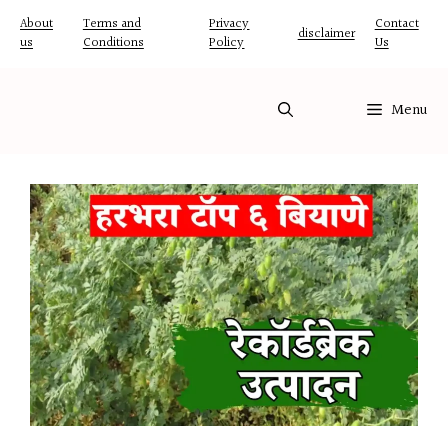
Skip
About
Terms and
Privacy
Contact
disclaimer
us
Conditions
Policy
Us
to
content
Menu