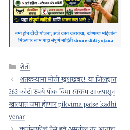
नमो ड्रोन दीदी योजना; अर्ज कसा करायचा, कोणत्या महिलांना
मिळणार लाभ पाहा संपूर्ण माहिती drone didi yojana
Categories
शेती
शेतकऱ्यांना मोठी खुशखबर! या जिल्ह्यात
263 कोटी रुपये पीक विमा रक्कम आजपासून
खात्यात जमा होणार pikvima paise kadhi
yenar
कर्जमाफीचे पैसे हवे असतील तर आताच