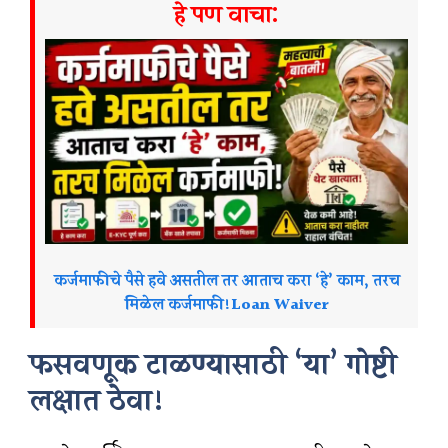
हे पण वाचा:
कर्जमाफीचे पैसे हवे असतील तर आताच करा ‘हे’ काम, तरच
मिळेल कर्जमाफी!Loan Waiver
फसवणूक टाळण्यासाठी ‘या’ गोष्टी
लक्षात ठेवा!