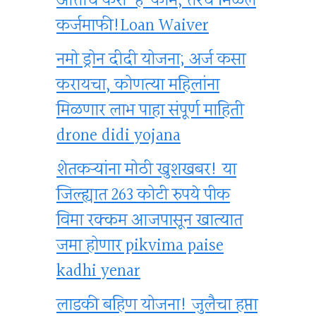
आताच करा ‘हे’ काम, तरच मिळेल
कर्जमाफी!Loan Waiver
नमो ड्रोन दीदी योजना; अर्ज कसा
करायचा, कोणत्या महिलांना
मिळणार लाभ पाहा संपूर्ण माहिती
drone didi yojana
शेतकऱ्यांना मोठी खुशखबर! या
जिल्ह्यात 263 कोटी रुपये पीक
विमा रक्कम आजपासून खात्यात
जमा होणार pikvima paise
kadhi yenar
लाडकी बहिण योजना! जुलैचा हप्ता