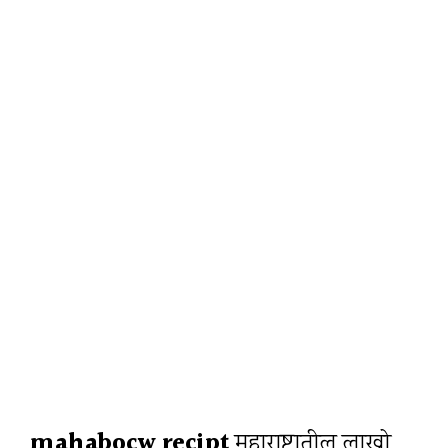
mahabocw recipt
महाराष्ट्रातील लाखो