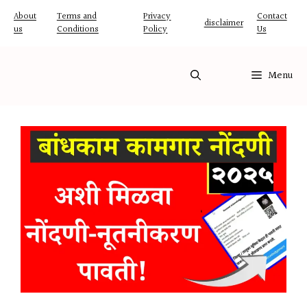
Skip
About
Terms and
Privacy
Contact
disclaimer
us
Conditions
Policy
Us
to
content
Menu