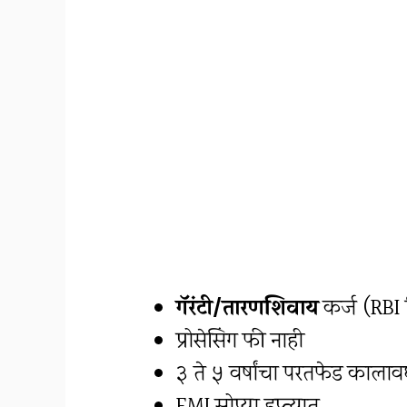
गॅरंटी/तारणशिवाय
कर्ज (RBI न
प्रोसेसिंग फी नाही
३ ते ५ वर्षांचा परतफेड कालाव