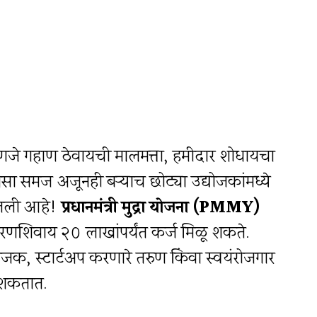
णजे गहाण ठेवायची मालमत्ता, हमीदार शोधायचा
असा समज अजूनही बर्‍याच छोट्या उद्योजकांमध्ये
दलली आहे!
प्रधानमंत्री मुद्रा योजना (PMMY)
तारणशिवाय २० लाखांपर्यंत कर्ज मिळू शकते.
ोजक, स्टार्टअप करणारे तरुण किंवा स्वयंरोजगार
 शकतात.