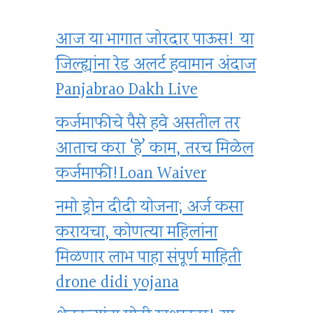
आज या भागात जोरदार पाऊस! या
जिल्ह्यांना रेड अलर्ट हवामान अंदाज
Panjabrao Dakh Live
कर्जमाफीचे पैसे हवे असतील तर
आताच करा ‘हे’ काम, तरच मिळेल
कर्जमाफी!Loan Waiver
नमो ड्रोन दीदी योजना; अर्ज कसा
करायचा, कोणत्या महिलांना
मिळणार लाभ पाहा संपूर्ण माहिती
drone didi yojana