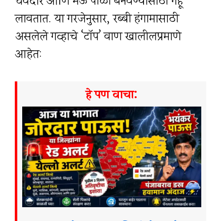
चवदार आणि मऊ पोळी बनवण्यासाठी गहू
लावतात. या गरजेनुसार, रब्बी हंगामासाठी
असलेले गव्हाचे ‘टॉप’ वाण खालीलप्रमाणे
आहेत:
हे पण वाचा: