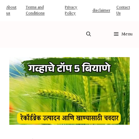
Skip
About
Terms and
Privacy
Contact
disclaimer
us
Conditions
Policy
Us
to
content
Menu