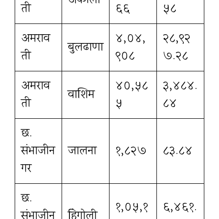
अकोला
ती
६६
५८
अमराव
४,०४,
२८,९२
बुलढाणा
ती
९०८
७.२८
अमराव
४०,५८
३,४८४.
वाशिम
ती
५
८४
छ.
संभाजीन
जालना
१,८२७
८३.८४
गर
छ.
१,०५,१
६,४६१.
संभाजीन
हिंगोली