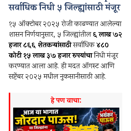
सर्वाधिक निधी ५ जिल्ह्यांसाठी मंजूर
१५ ऑक्टोबर २०२५ रोजी काढण्यात आलेल्या
शासन निर्णयानुसार, ५ जिल्ह्यांतील
६ लाख ७२
हजार ८६६ शेतकऱ्यांसाठी
सर्वाधिक
४८०
कोटी १५ लाख ३७ हजार रुपयांचा
निधी मंजूर
करण्यात आला आहे. ही मदत ऑगस्ट आणि
सप्टेंबर २०२५ मधील नुकसानीसाठी आहे.
हे पण वाचा: