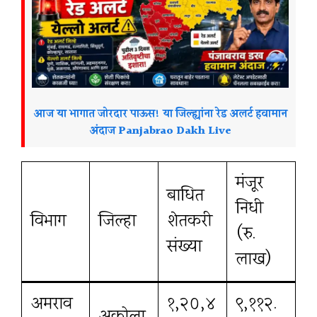
आज या भागात जोरदार पाऊस! या जिल्ह्यांना रेड अलर्ट हवामान
अंदाज Panjabrao Dakh Live
मंजूर
बाधित
निधी
विभाग
जिल्हा
शेतकरी
(रु.
संख्या
लाख)
अमराव
१,२०,४
९,११२.