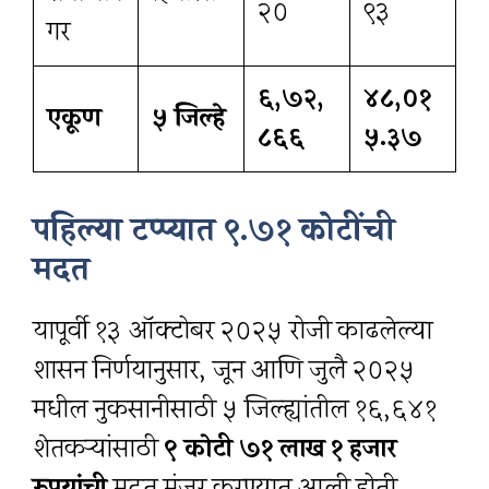
२०
९३
गर
६,७२,
४८,०१
एकूण
५ जिल्हे
८६६
५.३७
पहिल्या टप्प्यात ९.७१ कोटींची
मदत
यापूर्वी १३ ऑक्टोबर २०२५ रोजी काढलेल्या
शासन निर्णयानुसार, जून आणि जुलै २०२५
मधील नुकसानीसाठी ५ जिल्ह्यांतील १६,६४१
शेतकऱ्यांसाठी
९ कोटी ७१ लाख १ हजार