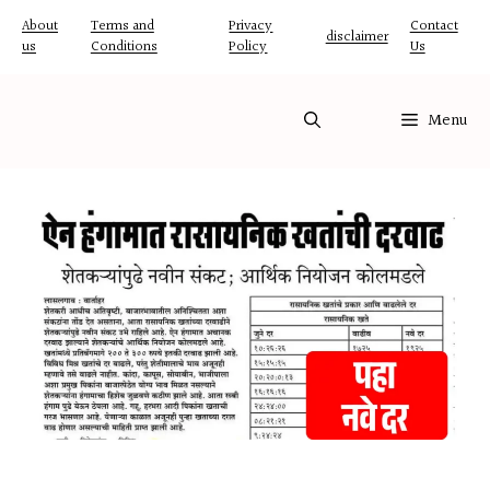
Skip
About
Terms and
Privacy
Contact
disclaimer
us
Conditions
Policy
Us
to
content
Menu