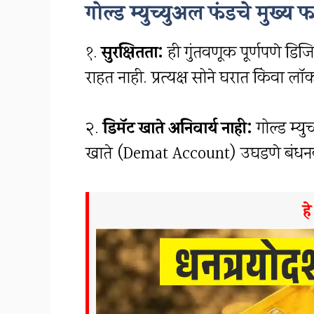
गोल्ड म्युच्युअल फंडचे मुख्य फ
१.
सुरक्षितता:
ही गुंतवणूक पूर्णपणे डिज
राहत नाही. प्रत्यक्ष सोने घरात किंवा ल
२.
डिमॅट खाते अनिवार्य नाही:
गोल्ड म्यु
खाते (Demat Account) उघडणे बंधन
ह