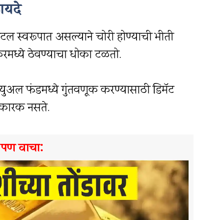
ायदे
िटल स्वरूपात असल्याने चोरी होण्याची भीती
ॉकरमध्ये ठेवण्याचा धोका टळतो.
च्युअल फंडमध्ये गुंतवणूक करण्यासाठी डिमॅट
कारक नसते.
े पण वाचा: