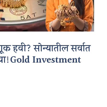
णूक हवी? सोन्यातील सर्वात
न घ्या!Gold Investment