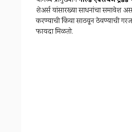
यामध्ये प्रामुख्याने
गोल्ड एक्सचेंज ट्रेडे
शेअर्स यांसारख्या साधनांचा समावेश असतो
करण्याची किंवा साठवून ठेवण्याची गरज
फायदा मिळतो.