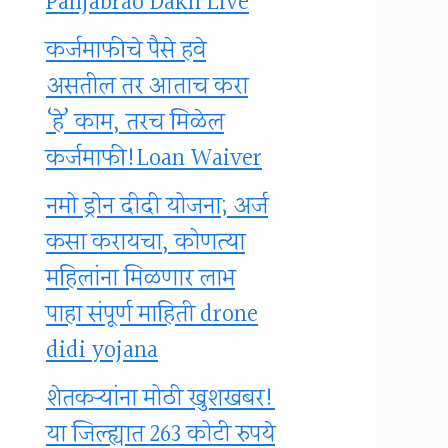
Panjabrao Dakh Live
कर्जमाफीचे पैसे हवे
असतील तर आताच करा
‘हे’ काम, तरच मिळेल
कर्जमाफी!Loan Waiver
नमो ड्रोन दीदी योजना; अर्ज
कसा करायचा, कोणत्या
महिलांना मिळणार लाभ
पाहा संपूर्ण माहिती drone
didi yojana
शेतकऱ्यांना मोठी खुशखबर!
या जिल्ह्यात 263 कोटी रुपये