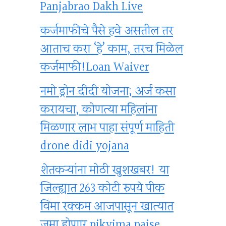
Panjabrao Dakh Live
कर्जमाफीचे पैसे हवे असतील तर
आताच करा ‘हे’ काम, तरच मिळेल
कर्जमाफी!Loan Waiver
नमो ड्रोन दीदी योजना; अर्ज कसा
करायचा, कोणत्या महिलांना
मिळणार लाभ पाहा संपूर्ण माहिती
drone didi yojana
शेतकऱ्यांना मोठी खुशखबर! या
जिल्ह्यात 263 कोटी रुपये पीक
विमा रक्कम आजपासून खात्यात
जमा होणार pikvima paise