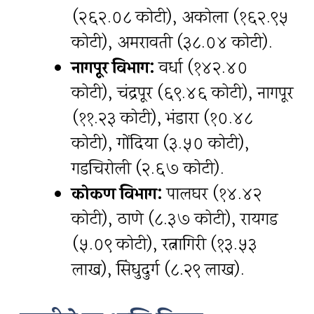
(२६२.०८ कोटी), अकोला (१६२.९५
कोटी), अमरावती (३८.०४ कोटी).
नागपूर विभाग:
वर्धा (१४२.४०
कोटी), चंद्रपूर (६९.४६ कोटी), नागपूर
(११.२३ कोटी), भंडारा (१०.४८
कोटी), गोंदिया (३.५० कोटी),
गडचिरोली (२.६७ कोटी).
कोकण विभाग:
पालघर (१४.४२
कोटी), ठाणे (८.३७ कोटी), रायगड
(५.०९ कोटी), रत्नागिरी (१३.५३
लाख), सिंधुदुर्ग (८.२९ लाख).