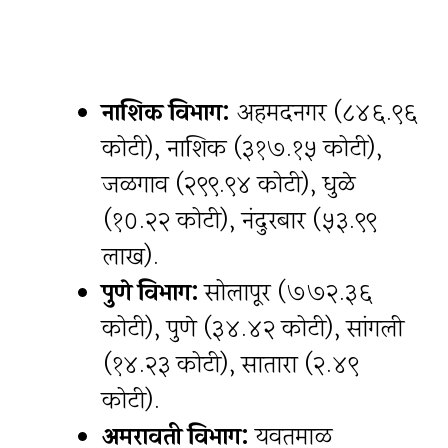
नाशिक विभाग:
अहमदनगर (८४६.९६
कोटी), नाशिक (३१७.१५ कोटी),
जळगाव (२९९.९४ कोटी), धुळे
(१०.२२ कोटी), नंदुरबार (५३.९९
लाख).
पुणे विभाग:
सोलापूर (७७२.३६
कोटी), पुणे (३४.४२ कोटी), सांगली
(१४.२३ कोटी), सातारा (२.४९
कोटी).
अमरावती विभाग:
यवतमाळ